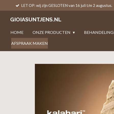
LET OP: wij zijn GESLOTEN van 16 juli t/m 2 augustus.
Ga
direct
GIOIASUNTJENS.NL
naar
de
HOME
ONZE PRODUCTEN
BEHANDELING
hoofdinhoud
AFSPRAAK MAKEN