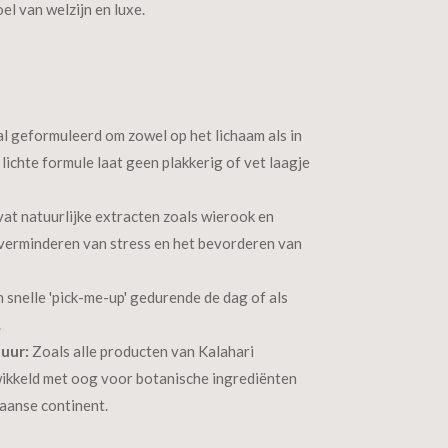
l van welzijn en luxe.
l geformuleerd om zowel op het lichaam als in
lichte formule laat geen plakkerig of vet laagje
at natuurlijke extracten zoals wierook en
t verminderen van stress en het bevorderen van
n snelle 'pick-me-up' gedurende de dag of als
.
uur:
Zoals alle producten van Kalahari
twikkeld met oog voor botanische ingrediënten
kaanse continent.