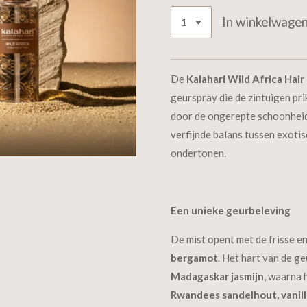
In winkelwage
De
Kalahari Wild Africa Hair
geurspray die de zintuigen prik
door de ongerepte schoonheid 
verfijnde balans tussen exoti
ondertonen.
Een unieke geurbeleving
De mist opent met de frisse e
bergamot
. Het hart van de 
Madagaskar jasmijn
, waarna 
Rwandees sandelhout, vanil