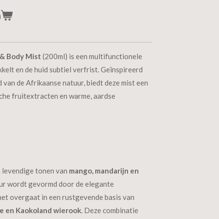
n
 & Body Mist
(200ml) is een multifunctionele
kelt en de huid subtiel verfrist. Geïnspireerd
van de Afrikaanse natuur, biedt deze mist een
sche fruitextracten en warme, aardse
n levendige tonen van
mango, mandarijn en
geur wordt gevormd door de elegante
het overgaat in een rustgevende basis van
le en Kaokoland wierook
. Deze combinatie