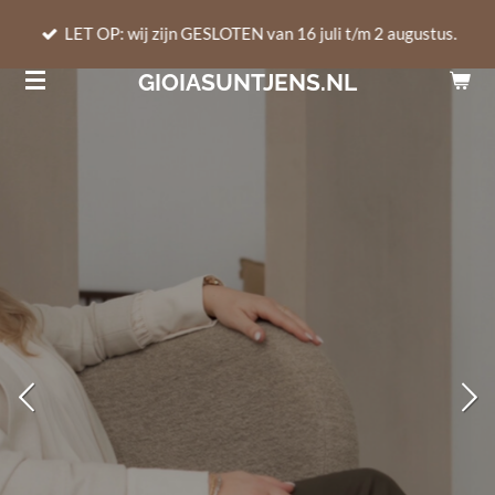
Ga
LET OP: wij zijn GESLOTEN van 16 juli t/m 2 augustus.
direct
GIOIASUNTJENS.NL
naar
de
hoofdinhoud