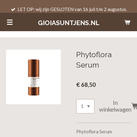
Ga
LET OP: wij zijn GESLOTEN van 16 juli t/m 2 augustus.
direct
GIOIASUNTJENS.NL
naar
de
hoofdinhoud
Phytoflora
Serum
€ 68,50
In
winkelwagen
Phytoflora Serum