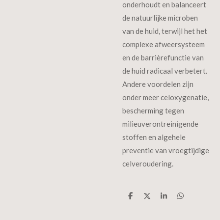
onderhoudt en balanceert
de natuurlijke microben
van de huid, terwijl het het
complexe afweersysteem
en de barrièrefunctie van
de huid radicaal verbetert.
Andere voordelen zijn
onder meer celoxygenatie,
bescherming tegen
milieuverontreinigende
stoffen en algehele
preventie van vroegtijdige
celveroudering.
D
D
S
D
e
e
h
e
l
e
a
l