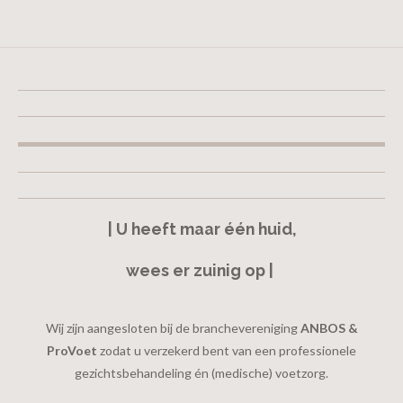
e
l
r
e
n
e
n
| U heeft maar één huid,
wees er zuinig op |
Wij zijn aangesloten bij de branchevereniging
ANBOS &
ProVoet
zodat u verzekerd bent van een professionele
gezichtsbehandeling én (medische) voetzorg.