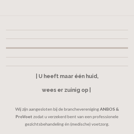
e
l
r
e
n
e
n
| U heeft maar één huid,
wees er zuinig op |
Wij zijn aangesloten bij de branchevereniging
ANBOS &
ProVoet
zodat u verzekerd bent van een professionele
gezichtsbehandeling én (medische) voetzorg.