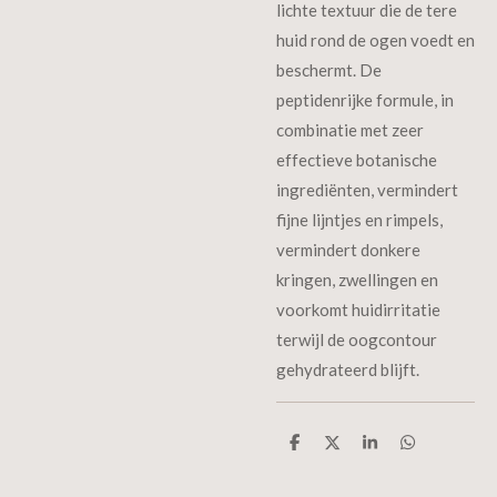
lichte textuur die de tere
huid rond de ogen voedt en
beschermt. De
peptidenrijke formule, in
combinatie met zeer
effectieve botanische
ingrediënten, vermindert
fijne lijntjes en rimpels,
vermindert donkere
kringen, zwellingen en
voorkomt huidirritatie
terwijl de oogcontour
gehydrateerd blijft.
D
D
S
D
e
e
h
e
l
e
a
l