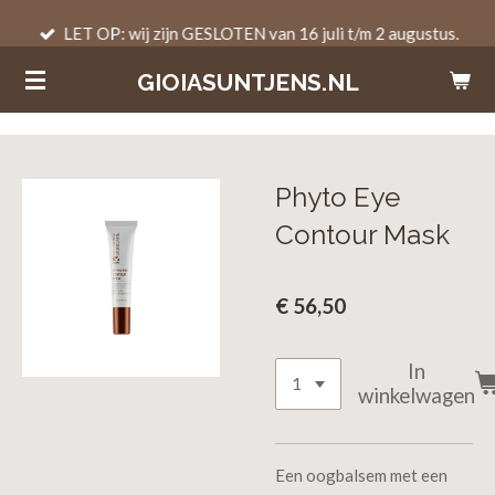
Ga
LET OP: wij zijn GESLOTEN van 16 juli t/m 2 augustus.
direct
GIOIASUNTJENS.NL
naar
de
hoofdinhoud
Phyto Eye
Contour Mask
€ 56,50
In
winkelwagen
Een oogbalsem met een