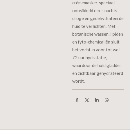
crèmemasker, speciaal
ontwikkeld om ’s nachts
droge en gedehydrateerde
huid te verlichten. Met
botanische wassen, lipiden
en fyto-chemicaliën sluit
het vocht in voor tot wel
72 uur hydratatie,
waardoor de huid gladder
en zichtbaar gehydrateerd
wordt.
D
D
S
D
e
e
h
e
l
e
a
l
e
l
r
e
n
e
n