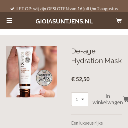
Ga
LET OP: wij zijn GESLOTEN van 16 juli t/m 2 augustus.
direct
GIOIASUNTJENS.NL
naar
de
hoofdinhoud
De-age
Hydration Mask
€ 52,50
In
winkelwagen
Een luxueus rijke